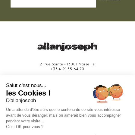
21 rue Sainte - 13001 Marseille
+33 4 91 55 64 70
49 rue Francis Davso - 13001 Marseille
Salut c'est nous...
+33 4 91 91 58 10
les Cookies !
D'allanjoseph
eshop@allanjoseph.com
Site réalisé avec le soutien de la région
On a attendu d'être sûrs que le contenu de ce site vous intéresse
Provence-Alpes-Côte d'Azur.
avant de vous déranger, mais on aimerait bien vous accompagner
pendant votre visite...
C'est OK pour vous ?
© 2026 ALLAN JOSEPH