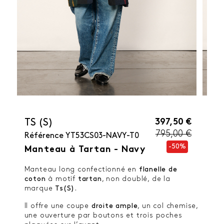
397,50 €
TS (S)
795,00 €
Référence
YT53CS03-NAVY-T0
-50%
Manteau à Tartan - Navy
Manteau long confectionné en
flanelle de
coton
à motif
tartan
, non doublé, de la
marque
Ts(S)
.
Il offre une coupe
droite ample
, un col chemise,
une ouverture par boutons et trois poches