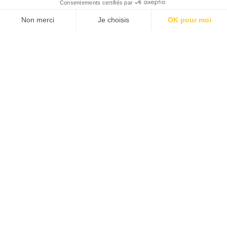
Consentements certifiés par
Non merci
Je choisis
OK pour moi
Plateforme de Gestion du Consentement : Personnalisez vos O
Axeptio consent
Notre plateforme vous permet d'adapter et de gérer vos paramèt