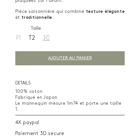
plaquées sur l’avant.
Pièce saisonnière qui combine
texture élégante
et
traditionnelle
.
Taille
T1
T2
T0
AJOUTER AU PANIER
DETAILS
100% coton
Fabriqué en Japon
Le mannequin mesure 1m74 et porte une taille
1.
4X paypal
Paiement 3D secure