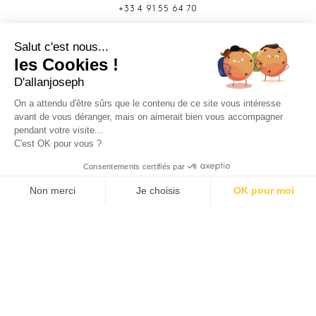
+33 4 91 55 64 70
49 rue Francis Davso - 13001 Marseille
Salut c'est nous...
+33 4 91 91 58 10
les Cookies !
D'allanjoseph
eshop@allanjoseph.com
Site réalisé avec le soutien de la région
On a attendu d'être sûrs que le contenu de ce site vous intéresse
Provence-Alpes-Côte d'Azur.
avant de vous déranger, mais on aimerait bien vous accompagner
pendant votre visite...
C'est OK pour vous ?
© 2026 ALLAN JOSEPH
Consentements certifiés par
Non merci
Je choisis
OK pour moi
Plateforme de Gestion du Consentement : Personnalisez vos O
Axeptio consent
Notre plateforme vous permet d'adapter et de gérer vos paramèt