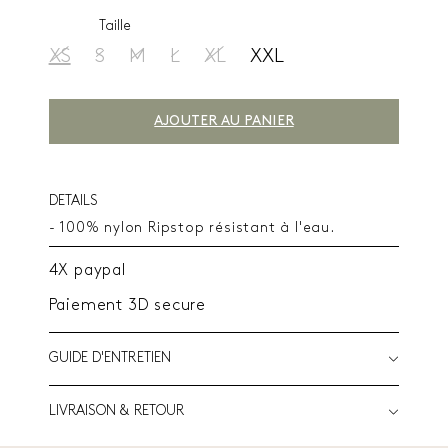
Taille
XS
S
M
L
XL
XXL
AJOUTER AU PANIER
DETAILS
- 100% nylon Ripstop résistant à l'eau.
4X paypal
Paiement 3D secure
GUIDE D'ENTRETIEN
LIVRAISON & RETOUR