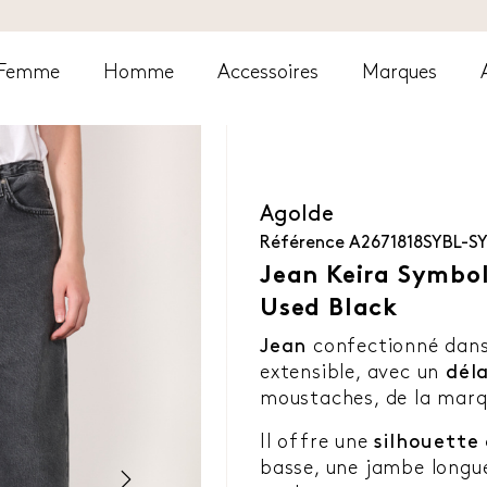
Femme
Homme
Accessoires
Marques
Agolde
Référence
A2671818SYBL-S
Jean Keira Symbol
Used Black
Jean
confectionné dan
extensible, avec un
dél
moustaches, de la mar
Il offre une
silhouette
basse, une jambe longue