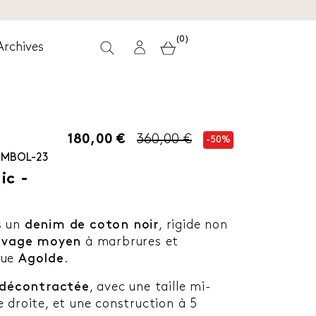
(0)
Archives
180,00 €
360,00 €
-50%
YMBOL-23
ic -
s un
denim de coton noir
, rigide non
avage moyen
à marbrures et
que
Agolde
.
 décontractée
, avec une taille mi-
 droite, et une construction à 5