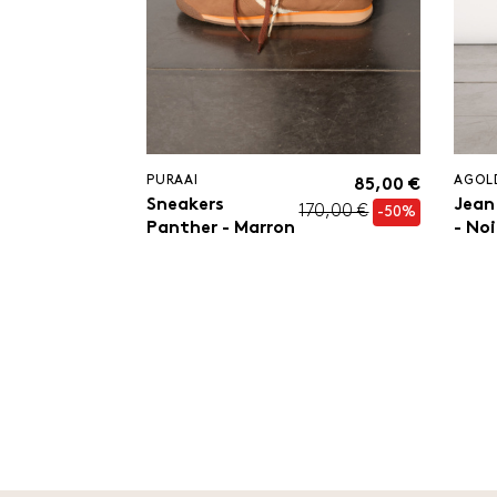
PURAAI
AGOL
85,00 €
Sneakers
Jean
170,00 €
-50%
Panther - Marron
- Noi