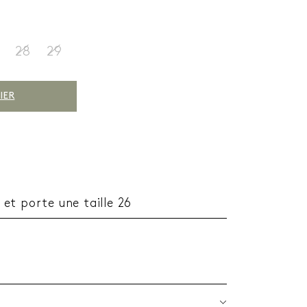
28
29
IER
et porte une taille 26