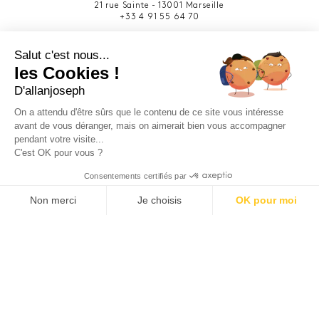
21 rue Sainte - 13001 Marseille
+33 4 91 55 64 70
49 rue Francis Davso - 13001 Marseille
Salut c'est nous...
+33 4 91 91 58 10
les Cookies !
D'allanjoseph
eshop@allanjoseph.com
Site réalisé avec le soutien de la région
On a attendu d'être sûrs que le contenu de ce site vous intéresse
Provence-Alpes-Côte d'Azur.
avant de vous déranger, mais on aimerait bien vous accompagner
pendant votre visite...
C'est OK pour vous ?
© 2026 ALLAN JOSEPH
Consentements certifiés par
Non merci
Je choisis
OK pour moi
Plateforme de Gestion du Consentement : Personnalisez vos O
Axeptio consent
Notre plateforme vous permet d'adapter et de gérer vos paramèt