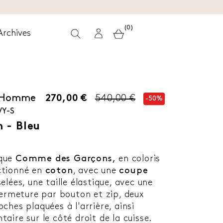
(0)
Archives
 Homme
270,00 €
540,00 €
-50%
Y-S
 - Bleu
que
Comme des Garçons,
en coloris
ctionné en
coton
, avec une
coupe
lées, une taille élastique, avec une
fermeture par bouton et zip, deux
ches plaquées à l'arrière, ainsi
aire sur le côté droit de la cuisse.