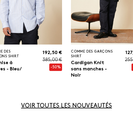
E DES
COMME DES GARÇONS
192,50 €
127
ONS SHIRT
SHIRT
385,00 €
255
ise à
Cardigan Knit
-50%
es - Bleu/
sans manches -
Noir
VOIR TOUTES LES NOUVEAUTÉS