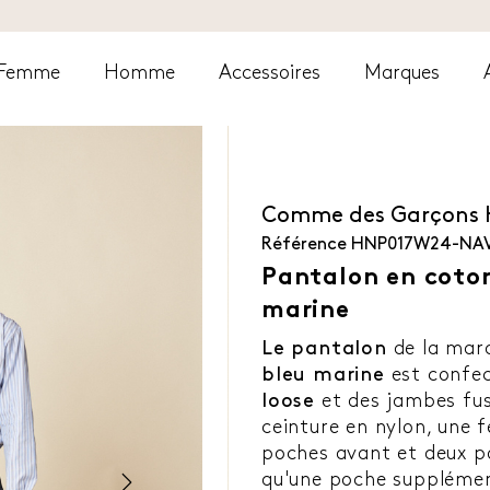
Femme
Homme
Accessoires
Marques
Comme des Garçons
Référence
HNP017W24-NAV
Pantalon en coton
marine
Le pantalon
de la mar
bleu marine
est confe
loose
et des jambes fuse
ceinture en nylon, une 
poches avant et deux po
qu'une poche supplément