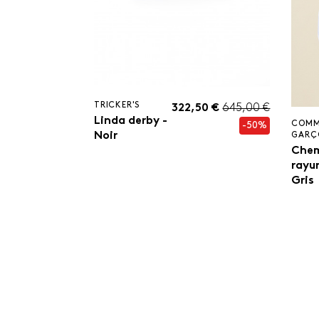
TRICKER'S
322,50 €
645,00 €
Linda derby -
COMM
-50%
Noir
GARÇ
Chem
rayur
Gris