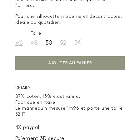
l'arrière.
Pour une silhouette moderne et décontractée,
idéale au quotidien.
Taille
46
48
50
52
54
AJOUTER AU PANIER
DETAILS
87% coton, 13% élasthanne.
Fabriqué en Italie.
Le mannequin mesure 1m96 et porte une taille
52 IT.
4X paypal
Paiement 3D secure