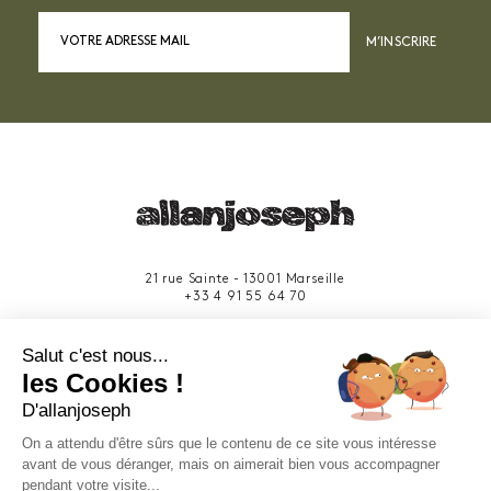
M’INSCRIRE
21 rue Sainte - 13001 Marseille
+33 4 91 55 64 70
49 rue Francis Davso - 13001 Marseille
Salut c'est nous...
+33 4 91 91 58 10
les Cookies !
D'allanjoseph
eshop@allanjoseph.com
Site réalisé avec le soutien de la région
On a attendu d'être sûrs que le contenu de ce site vous intéresse
Provence-Alpes-Côte d'Azur.
avant de vous déranger, mais on aimerait bien vous accompagner
pendant votre visite...