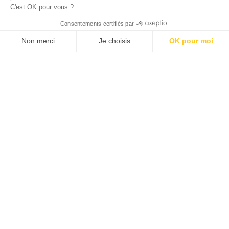
C'est OK pour vous ?
© 2026 ALLAN JOSEPH
Consentements certifiés par
Non merci
Je choisis
OK pour moi
Plateforme de Gestion du Consentement : Personnalisez vos O
Axeptio consent
Notre plateforme vous permet d'adapter et de gérer vos paramèt