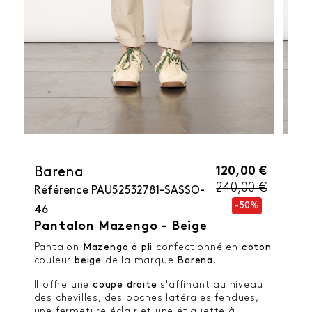
120,00 €
Barena
240,00 €
Référence
PAU52532781-SASSO-
-50%
46
Pantalon Mazengo - Beige
Pantalon
Mazengo à pli
confectionné en
coton
couleur
beige
de la marque
Barena
.
Il offre une
coupe droite
s'affinant au niveau
des chevilles, des poches latérales fendues,
une fermeture éclair et une étiquette à