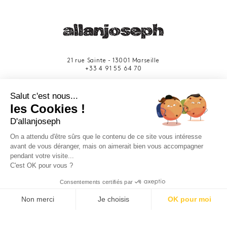
21 rue Sainte - 13001 Marseille
+33 4 91 55 64 70
49 rue Francis Davso - 13001 Marseille
Salut c'est nous...
+33 4 91 91 58 10
les Cookies !
D'allanjoseph
eshop@allanjoseph.com
Site réalisé avec le soutien de la région
On a attendu d'être sûrs que le contenu de ce site vous intéresse
Provence-Alpes-Côte d'Azur.
avant de vous déranger, mais on aimerait bien vous accompagner
pendant votre visite...
C'est OK pour vous ?
© 2026 ALLAN JOSEPH
Consentements certifiés par
Non merci
Je choisis
OK pour moi
Plateforme de Gestion du Consentement : Personnalisez vos O
Axeptio consent