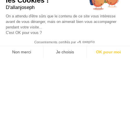
les Cookies !
D'allanjoseph
eshop@allanjoseph.com
Site réalisé avec le soutien de la région
On a attendu d'être sûrs que le contenu de ce site vous intéresse
Provence-Alpes-Côte d'Azur.
avant de vous déranger, mais on aimerait bien vous accompagner
pendant votre visite...
C'est OK pour vous ?
© 2026 ALLAN JOSEPH
Consentements certifiés par
Non merci
Je choisis
OK pour moi
Plateforme de Gestion du Consentement : Personnalisez vos O
Axeptio consent
Notre plateforme vous permet d'adapter et de gérer vos paramèt