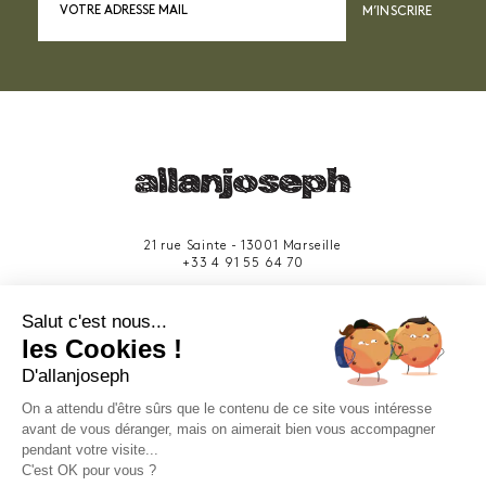
M’INSCRIRE
21 rue Sainte - 13001 Marseille
+33 4 91 55 64 70
49 rue Francis Davso - 13001 Marseille
Salut c'est nous...
+33 4 91 91 58 10
les Cookies !
D'allanjoseph
eshop@allanjoseph.com
Site réalisé avec le soutien de la région
On a attendu d'être sûrs que le contenu de ce site vous intéresse
Provence-Alpes-Côte d'Azur.
avant de vous déranger, mais on aimerait bien vous accompagner
pendant votre visite...
C'est OK pour vous ?
© 2026 ALLAN JOSEPH