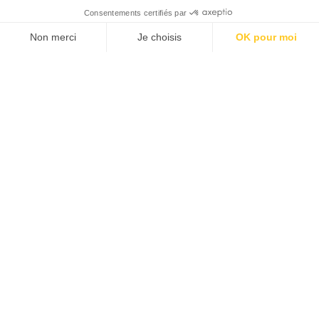
Consentements certifiés par
Non merci
Je choisis
OK pour moi
Plateforme de Gestion du Consentement : Personnalisez vos O
Axeptio consent
Notre plateforme vous permet d'adapter et de gérer vos paramèt