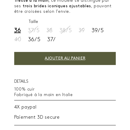
Tressé à la main
, ce modèle se distingue par
ses
trois brides iconiques ajustables
, pouvant
être croisées selon l’envie.
Taille
36
37/5
38
38/5
39
39/5
40
36/5
37/
AJOUTER AU PANIER
DETAILS
100% cuir
Fabriqué à la main en Italie
4X paypal
Paiement 3D secure