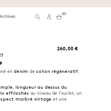
(0)
Archives
260,00 €
23
e
onné en
denim
de
coton régénératif
,
ample
,
longueur au dessus du
ons effilochés
au niveau de l'ourlet, un
aspect marbré vintage
et une