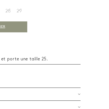
28
29
IER
t porte une taille 25.