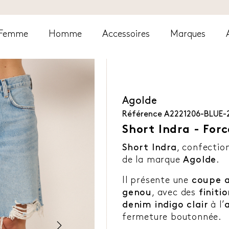
Femme
Homme
Accessoires
Marques
Agolde
Référence
A2221206-BLUE-
Short Indra - Forc
Short Indra
, confecti
de la marque
Agolde
.
Il présente une
coupe 
genou
, avec des
finiti
denim indigo clair
à l’
fermeture boutonnée.