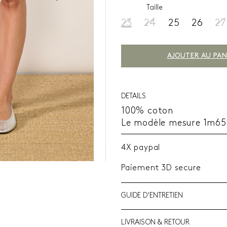
Taille
23
24
25
26
27
AJOUTER AU PAN
DETAILS
100% coton
Le modèle mesure 1m65 e
4X paypal
Paiement 3D secure
GUIDE D'ENTRETIEN
LIVRAISON & RETOUR