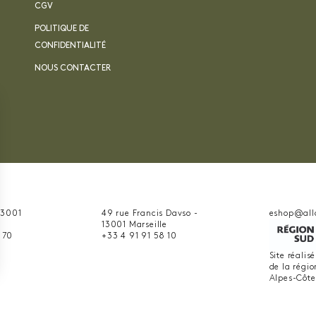
CGV
POLITIQUE DE
CONFIDENTIALITÉ
NOUS CONTACTER
 13001
49 rue Francis Davso -
eshop@all
13001 Marseille
 70
+33 4 91 91 58 10
Site réalis
de la régi
nnalisez vos Options
Alpes-Côte
er vos paramètres de confidentialité, en garantiss