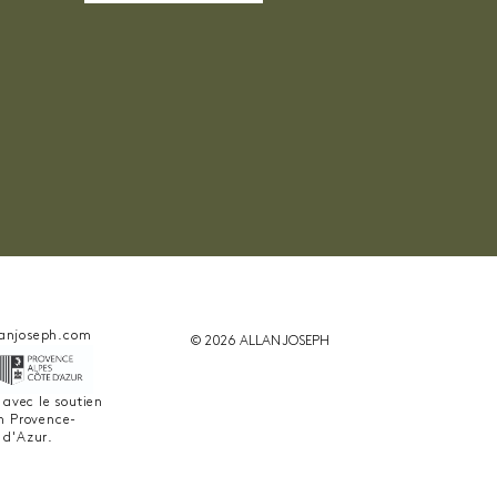
anjoseph.com
© 2026 ALLAN JOSEPH
é avec le soutien
on Provence-
 d'Azur.
ant la conformité avec les réglementations. Personn