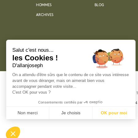
HOMMES
BLOG
ARCHIVES
Salut c'est nous...
les Cookies !
D'allanjoseph
On a attendu d'être sûrs que le contenu de ce site vous intéresse
avant de vous déranger, mais on aimerait bien vous
accompagner pendant votre visite...
C'est OK pour vous ?
21 rue Sainte -
Marseille
Consentements certifiés par
+33 4 91 55 64
Non merci
Je choisis
OK pour moi
Plateforme de Gestion du Consentement : Perso
Axeptio consent
Notre plateforme vous permet d'adapter et de gér