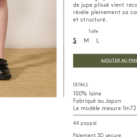
de jupe plissé vient reco
révèle pleinement sa co
et structuré.
Taille
S
M
L
AJOUTER AU PAN
DETAILS
100% laine
Fabriqué au Japon
Le modèle mesure 1m72 e
4X paypal
Paiement 3D secure