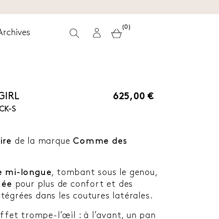
(0)
Archives
GIRL
625,00 €
CK-S
oire
de la marque
Comme des
 mi-longue
, tombant sous le genou,
uée
pour plus de confort et des
tégrées dans les coutures latérales.
ffet trompe-l’œil : à l’avant, un pan