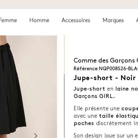
Femme
Homme
Accessoires
Marques
Comme des Garçons 
Référence
NQP008S26-BLA
Jupe-short - Noir
Jupe-short
en
laine n
Garçons GIRL.
Elle présente une
coupe
avec une
taille élastiq
poches
discrètement in
Son design joue sur un e