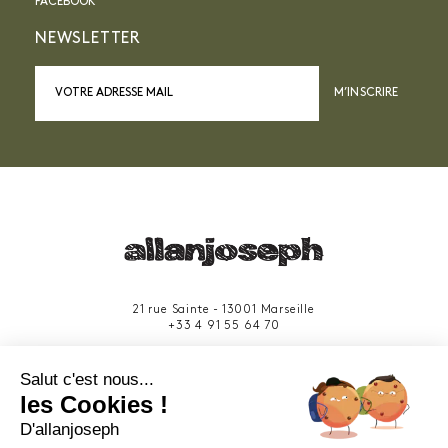
FACEBOOK
NEWSLETTER
M’INSCRIRE
21 rue Sainte - 13001 Marseille
+33 4 91 55 64 70
49 rue Francis Davso - 13001 Marseille
Salut c'est nous...
+33 4 91 91 58 10
les Cookies !
D'allanjoseph
eshop@allanjoseph.com