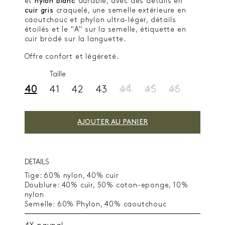
et
nylon
blanc
durable, avec des détails en
cuir
gris
craquelé, une semelle extérieure en
caoutchouc et phylon ultra-léger, détails
étoilés et le "A" sur la semelle, étiquette en
cuir brodé sur la languette.
Offre confort et légèreté.
Taille
40
41
42
43
44
45
46
AJOUTER AU PANIER
DETAILS
Tige: 60% nylon, 40% cuir
Doublure: 40% cuir, 50% coton-eponge, 10%
nylon
Semelle: 60% Phylon, 40% caoutchouc