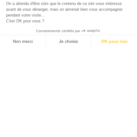
Site réalisé avec le soutien de la région
On a attendu d'être sûrs que le contenu de ce site vous intéresse
Provence-Alpes-Côte d'Azur.
avant de vous déranger, mais on aimerait bien vous accompagner
pendant votre visite...
C'est OK pour vous ?
© 2026 ALLAN JOSEPH
Consentements certifiés par
Non merci
Je choisis
OK pour moi
Plateforme de Gestion du Consentement : Personnalisez vos O
Axeptio consent
Notre plateforme vous permet d'adapter et de gérer vos paramèt