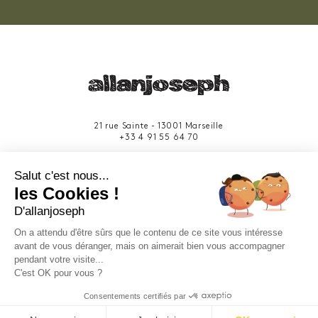
21 rue Sainte - 13001 Marseille
+33 4 91 55 64 70
49 rue Francis Davso - 13001 Marseille
Salut c'est nous...
+33 4 91 91 58 10
les Cookies !
D'allanjoseph
eshop@allanjoseph.com
Site réalisé avec le soutien de la région
On a attendu d'être sûrs que le contenu de ce site vous intéresse
Provence-Alpes-Côte d'Azur.
avant de vous déranger, mais on aimerait bien vous accompagner
pendant votre visite...
C'est OK pour vous ?
© 2026 ALLAN JOSEPH
Consentements certifiés par