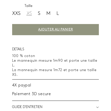
Taille
XXS
XS
S
M
L
AJOUTER AU PANIER
DETAILS
100 % coton
Le mannequin mesure 1m90 et porte une taille
L.
La mannequin mesure 1m72 et porte une taille
XS.
4X paypal
Paiement 3D secure
GUIDE D'ENTRETIEN