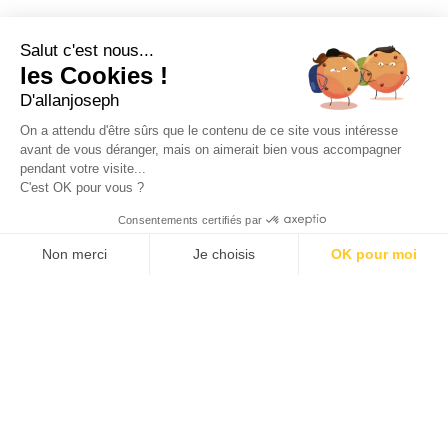
49 rue Francis Davso - 13001 Marseille
Salut c'est nous...
+33 4 91 91 58 10
les Cookies !
D'allanjoseph
eshop@allanjoseph.com
Site réalisé avec le soutien de la région
On a attendu d'être sûrs que le contenu de ce site vous intéresse
Provence-Alpes-Côte d'Azur.
avant de vous déranger, mais on aimerait bien vous accompagner
pendant votre visite...
C'est OK pour vous ?
© 2026 ALLAN JOSEPH
Consentements certifiés par
Non merci
Je choisis
OK pour moi
Plateforme de Gestion du Consentement : Personnalisez vos O
Axeptio consent
Notre plateforme vous permet d'adapter et de gérer vos paramèt