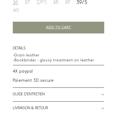
36
37
37/5
38
39
39/5
40
ADD TO CART
DETAILS
-Grain leather
-Bookbinder : glossy treatment on leather
4X paypal
Paiement 3D secure
GUIDE D'ENTRETIEN
LIVRAISON & RETOUR