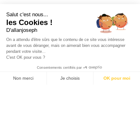
21, RUE SAINTE - 13001 MARSEILLE
+33 4 91 55 64 70
Salut c'est nous...
les Cookies !
49, RUE FRANCIS DAVSO - 13001 MARSEILLE
D'allanjoseph
+33 4 91 91 58 10
On a attendu d'être sûrs que le contenu de ce site vous intéresse
avant de vous déranger, mais on aimerait bien vous accompagner
eshop@allanjoseph.com
pendant votre visite...
C'est OK pour vous ?
© 2026 ALLAN JOSEPH
Consentements certifiés par
Non merci
Je choisis
OK pour moi
Plateforme de Gestion du Consentement : Personnalisez vos O
Axeptio consent
Notre plateforme vous permet d'adapter et de gérer vos paramèt