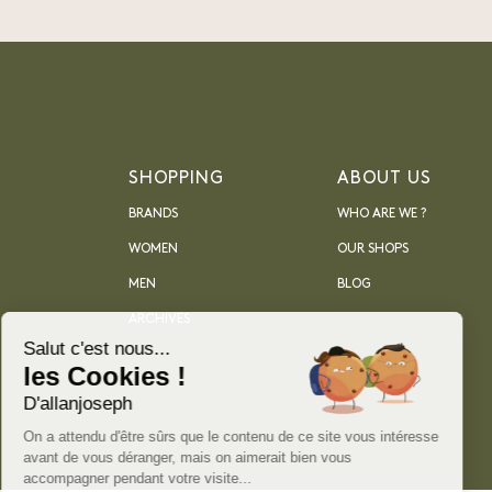
SHOPPING
ABOUT US
BRANDS
WHO ARE WE ?
WOMEN
OUR SHOPS
MEN
BLOG
ARCHIVES
Salut c'est nous...
les Cookies !
D'allanjoseph
On a attendu d'être sûrs que le contenu de ce site vous intéresse
avant de vous déranger, mais on aimerait bien vous
accompagner pendant votre visite...