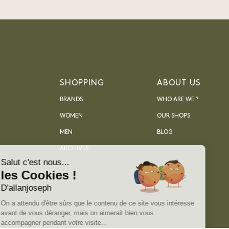
SHOPPING
ABOUT US
BRANDS
WHO ARE WE ?
WOMEN
OUR SHOPS
MEN
BLOG
ARCHIVES
Salut c'est nous...
les Cookies !
D'allanjoseph
On a attendu d'être sûrs que le contenu de ce site vous intéresse
avant de vous déranger, mais on aimerait bien vous
accompagner pendant votre visite...