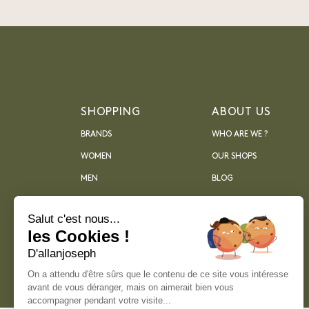
SHOPPING
ABOUT US
BRANDS
WHO ARE WE ?
WOMEN
OUR SHOPS
MEN
BLOG
ARCHIVES
Salut c'est nous...
les Cookies !
D'allanjoseph
On a attendu d'être sûrs que le contenu de ce site vous intéresse
avant de vous déranger, mais on aimerait bien vous
accompagner pendant votre visite...