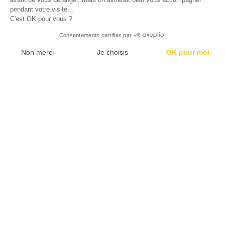
pendant votre visite...
C'est OK pour vous ?
© 2026 ALLAN JOSEPH
Consentements certifiés par
Non merci
Je choisis
OK pour moi
Plateforme de Gestion du Consentement : Personnalisez vos O
Axeptio consent
Notre plateforme vous permet d'adapter et de gérer vos paramèt