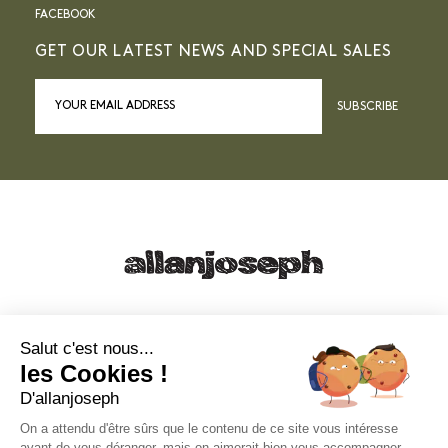
FACEBOOK
GET OUR LATEST NEWS AND SPECIAL SALES
SUBSCRIBE
21, RUE SAINTE - 13001 MARSEILLE
+33 4 91 55 64 70
Salut c'est nous...
les Cookies !
49, RUE FRANCIS DAVSO - 13001 MARSEILLE
D'allanjoseph
+33 4 91 91 58 10
On a attendu d'être sûrs que le contenu de ce site vous intéresse
avant de vous déranger, mais on aimerait bien vous accompagner
eshop@allanjoseph.com