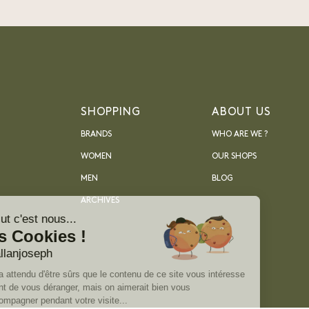
SHOPPING
ABOUT US
BRANDS
WHO ARE WE ?
WOMEN
OUR SHOPS
MEN
BLOG
ARCHIVES
Salut c'est nous...
les Cookies !
D'allanjoseph
On a attendu d'être sûrs que le contenu de ce site vous intéresse
avant de vous déranger, mais on aimerait bien vous
accompagner pendant votre visite...