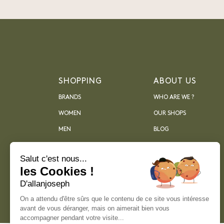
SHOPPING
ABOUT US
BRANDS
WHO ARE WE ?
WOMEN
OUR SHOPS
MEN
BLOG
ARCHIVES
Salut c'est nous...
les Cookies !
D'allanjoseph
On a attendu d'être sûrs que le contenu de ce site vous intéresse
avant de vous déranger, mais on aimerait bien vous
accompagner pendant votre visite...