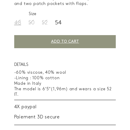
and two patch pockets with flaps.
Size
48
50
52
54
ADD TO CART
DETAILS
-60% viscose, 40% wool
-Lining : 100% cotton
Made in Italy
The model is 6'5"(1,96m) and wears a size 52
IT.
4X paypal
Paiement 3D secure