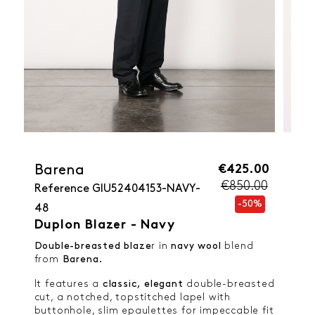
€425.00
Barena
€850.00
Reference
GIU52404153-NAVY-
-50%
48
Duplon Blazer - Navy
Double-breasted blaze
r in
navy wool
blend
from
Barena.
It features a
classic, elegant
double-breasted
cut, a notched, topstitched lapel with
buttonhole, slim epaulettes for impeccable fit