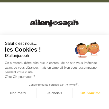
21, RUE SAINTE - 13001 MARSEILLE
+33 4 91 55 64 70
Salut c'est nous...
les Cookies !
49, RUE FRANCIS DAVSO - 13001 MARSEILLE
D'allanjoseph
+33 4 91 91 58 10
On a attendu d'être sûrs que le contenu de ce site vous intéresse
avant de vous déranger, mais on aimerait bien vous accompagner
eshop@allanjoseph.com
pendant votre visite...
C'est OK pour vous ?
© 2026 ALLAN JOSEPH
Consentements certifiés par
Non merci
Je choisis
OK pour moi
Plateforme de Gestion du Consentement : Personnalisez vos O
Axeptio consent
Notre plateforme vous permet d'adapter et de gérer vos paramèt