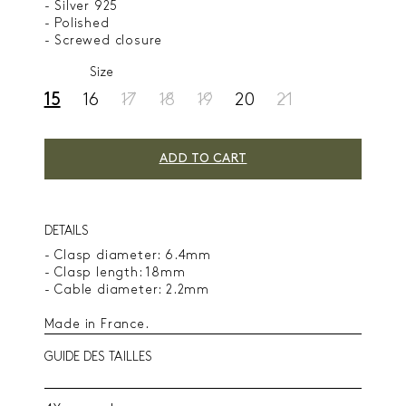
- Silver 925
- Polished
- Screwed closure
Size
15
16
17
18
19
20
21
ADD TO CART
DETAILS
- Clasp diameter: 6.4mm
- Clasp length: 18mm
- Cable diameter: 2.2mm
Made in France.
GUIDE DES TAILLES