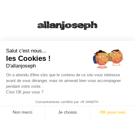
21, RUE SAINTE - 13001 MARSEILLE
+33 4 91 55 64 70
Salut c'est nous...
les Cookies !
49, RUE FRANCIS DAVSO - 13001 MARSEILLE
D'allanjoseph
+33 4 91 91 58 10
On a attendu d'être sûrs que le contenu de ce site vous intéresse
avant de vous déranger, mais on aimerait bien vous accompagner
eshop@allanjoseph.com
pendant votre visite...
C'est OK pour vous ?
© 2026 ALLAN JOSEPH
Consentements certifiés par
Non merci
Je choisis
OK pour moi
Plateforme de Gestion du Consentement : Personnalisez vos O
Axeptio consent
Notre plateforme vous permet d'adapter et de gérer vos paramèt