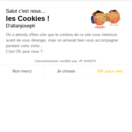
21, RUE SAINTE - 13001 MARSEILLE
+33 4 91 55 64 70
Salut c'est nous...
les Cookies !
49, RUE FRANCIS DAVSO - 13001 MARSEILLE
D'allanjoseph
+33 4 91 91 58 10
On a attendu d'être sûrs que le contenu de ce site vous intéresse
avant de vous déranger, mais on aimerait bien vous accompagner
eshop@allanjoseph.com
pendant votre visite...
C'est OK pour vous ?
© 2026 ALLAN JOSEPH
Consentements certifiés par
Non merci
Je choisis
OK pour moi
Plateforme de Gestion du Consentement : Personnalisez vos O
Axeptio consent
Notre plateforme vous permet d'adapter et de gérer vos paramèt