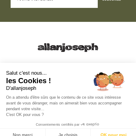
21, RUE SAINTE - 13001 MARSEILLE
+33 4 91 55 64 70
Salut c'est nous...
les Cookies !
49, RUE FRANCIS DAVSO - 13001 MARSEILLE
D'allanjoseph
+33 4 91 91 58 10
On a attendu d'être sûrs que le contenu de ce site vous intéresse
avant de vous déranger, mais on aimerait bien vous accompagner
eshop@allanjoseph.com
pendant votre visite...
C'est OK pour vous ?
© 2026 ALLAN JOSEPH
Consentements certifiés par
Non merci
Je choisis
OK pour moi