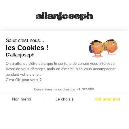
21, RUE SAINTE - 13001 MARSEILLE
+33 4 91 55 64 70
Salut c'est nous...
les Cookies !
49, RUE FRANCIS DAVSO - 13001 MARSEILLE
D'allanjoseph
+33 4 91 91 58 10
On a attendu d'être sûrs que le contenu de ce site vous intéresse
avant de vous déranger, mais on aimerait bien vous accompagner
eshop@allanjoseph.com
pendant votre visite...
C'est OK pour vous ?
© 2026 ALLAN JOSEPH
Consentements certifiés par
Non merci
Je choisis
OK pour moi
Plateforme de Gestion du Consentement : Personnalisez vos O
Axeptio consent
Notre plateforme vous permet d'adapter et de gérer vos paramèt