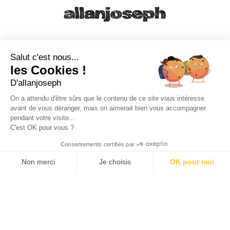
21, RUE SAINTE - 13001 MARSEILLE
+33 4 91 55 64 70
Salut c'est nous...
les Cookies !
49, RUE FRANCIS DAVSO - 13001 MARSEILLE
D'allanjoseph
+33 4 91 91 58 10
On a attendu d'être sûrs que le contenu de ce site vous intéresse
avant de vous déranger, mais on aimerait bien vous accompagner
eshop@allanjoseph.com
pendant votre visite...
C'est OK pour vous ?
© 2026 ALLAN JOSEPH
Consentements certifiés par
Non merci
Je choisis
OK pour moi
Plateforme de Gestion du Consentement : Personnalisez vos O
Axeptio consent
Notre plateforme vous permet d'adapter et de gérer vos paramèt