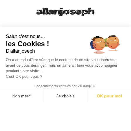
21, RUE SAINTE - 13001 MARSEILLE
+33 4 91 55 64 70
Salut c'est nous...
les Cookies !
49, RUE FRANCIS DAVSO - 13001 MARSEILLE
D'allanjoseph
+33 4 91 91 58 10
On a attendu d'être sûrs que le contenu de ce site vous intéresse
avant de vous déranger, mais on aimerait bien vous accompagner
eshop@allanjoseph.com
pendant votre visite...
C'est OK pour vous ?
© 2026 ALLAN JOSEPH
Consentements certifiés par
Non merci
Je choisis
OK pour moi
Plateforme de Gestion du Consentement : Personnalisez vos O
Axeptio consent
Notre plateforme vous permet d'adapter et de gérer vos paramèt