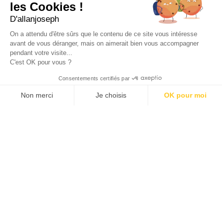
les Cookies !
49, RUE FRANCIS DAVSO - 13001 MARSEILLE
D'allanjoseph
+33 4 91 91 58 10
On a attendu d'être sûrs que le contenu de ce site vous intéresse
avant de vous déranger, mais on aimerait bien vous accompagner
eshop@allanjoseph.com
pendant votre visite...
C'est OK pour vous ?
© 2026 ALLAN JOSEPH
Consentements certifiés par
Non merci
Je choisis
OK pour moi
Plateforme de Gestion du Consentement : Personnalisez vos O
Axeptio consent
Notre plateforme vous permet d'adapter et de gérer vos paramèt