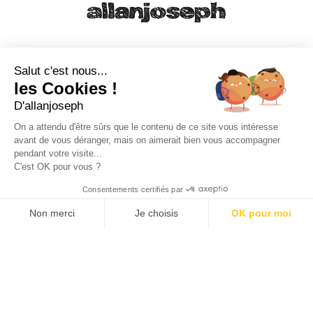
21, RUE SAINTE - 13001 MARSEILLE
+33 4 91 55 64 70
Salut c'est nous...
les Cookies !
49, RUE FRANCIS DAVSO - 13001 MARSEILLE
D'allanjoseph
+33 4 91 91 58 10
On a attendu d'être sûrs que le contenu de ce site vous intéresse
avant de vous déranger, mais on aimerait bien vous accompagner
eshop@allanjoseph.com
pendant votre visite...
C'est OK pour vous ?
© 2026 ALLAN JOSEPH
Consentements certifiés par
Non merci
Je choisis
OK pour moi
Plateforme de Gestion du Consentement : Personnalisez vos O
Axeptio consent
Notre plateforme vous permet d'adapter et de gérer vos paramèt