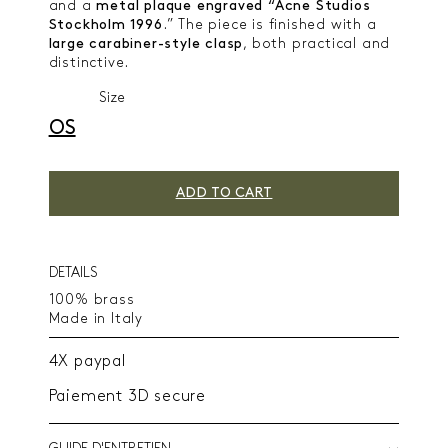
and a
metal plaque engraved “Acne Studios
Stockholm 1996
.” The piece is finished with a
large
carabiner-style clasp
, both practical and
distinctive.
Size
OS
ADD TO CART
DETAILS
100% brass
Made in Italy
4X paypal
Paiement 3D secure