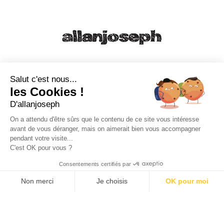
21, RUE SAINTE - 13001 MARSEILLE
+33 4 91 55 64 70
Salut c'est nous...
les Cookies !
49, RUE FRANCIS DAVSO - 13001 MARSEILLE
D'allanjoseph
+33 4 91 91 58 10
On a attendu d'être sûrs que le contenu de ce site vous intéresse
avant de vous déranger, mais on aimerait bien vous accompagner
eshop@allanjoseph.com
pendant votre visite...
C'est OK pour vous ?
© 2026 ALLAN JOSEPH
Consentements certifiés par
Non merci
Je choisis
OK pour moi
Plateforme de Gestion du Consentement : Personnalisez vos O
Axeptio consent
Notre plateforme vous permet d'adapter et de gérer vos paramèt