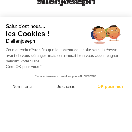
21, RUE SAINTE - 13001 MARSEILLE
+33 4 91 55 64 70
Salut c'est nous...
les Cookies !
49, RUE FRANCIS DAVSO - 13001 MARSEILLE
D'allanjoseph
+33 4 91 91 58 10
On a attendu d'être sûrs que le contenu de ce site vous intéresse
avant de vous déranger, mais on aimerait bien vous accompagner
eshop@allanjoseph.com
pendant votre visite...
C'est OK pour vous ?
© 2026 ALLAN JOSEPH
Consentements certifiés par
Non merci
Je choisis
OK pour moi
Plateforme de Gestion du Consentement : Personnalisez vos O
Axeptio consent
Notre plateforme vous permet d'adapter et de gérer vos paramèt