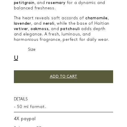
petitgrain
, and
rosemary
for a dynamic and
balanced freshness.
The heart reveals soft accords of
chamomile
,
lavender
, and
neroli
, while the base of Haitian
vetiver
,
oakmoss
, and
patchouli
adds depth
and elegance. A fresh, luminous, and
harmonious fragrance, perfect for daily wear.
Size
U
ADD TO CART
DETAILS
- 50 ml format.
4X paypal