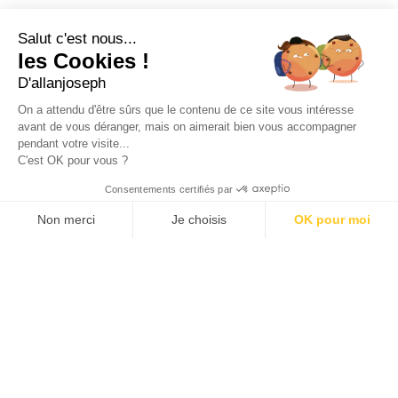
21, RUE SAINTE - 13001 MARSEILLE
+33 4 91 55 64 70
Salut c'est nous...
les Cookies !
49, RUE FRANCIS DAVSO - 13001 MARSEILLE
D'allanjoseph
+33 4 91 91 58 10
On a attendu d'être sûrs que le contenu de ce site vous intéresse
avant de vous déranger, mais on aimerait bien vous accompagner
eshop@allanjoseph.com
pendant votre visite...
C'est OK pour vous ?
© 2026 ALLAN JOSEPH
Consentements certifiés par
Non merci
Je choisis
OK pour moi
Plateforme de Gestion du Consentement : Personnalisez vos O
Axeptio consent
Notre plateforme vous permet d'adapter et de gérer vos paramèt