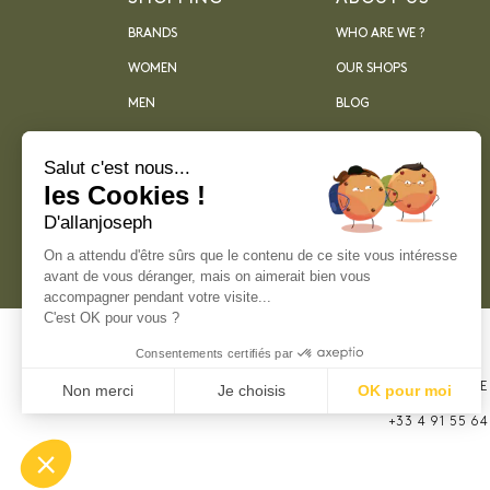
BRANDS
WHO ARE WE ?
WOMEN
OUR SHOPS
MEN
BLOG
ARCHIVES
Salut c'est nous...
les Cookies !
D'allanjoseph
On a attendu d'être sûrs que le contenu de ce site vous intéresse
avant de vous déranger, mais on aimerait bien vous
accompagner pendant votre visite...
C'est OK pour vous ?
Consentements certifiés par
21, RUE SAINTE
Non merci
Je choisis
OK pour moi
MARSEILLE
Plateforme de Gestion du Consentement : Perso
+33 4 91 55 64
Axeptio consent
Notre plateforme vous permet d'adapter et de gér