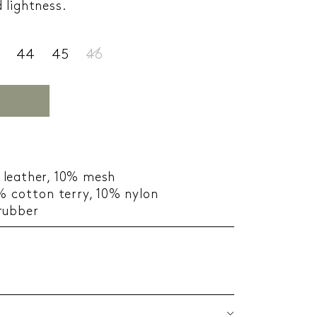
 lightness.
44
45
46
 leather, 10% mesh
% cotton terry, 10% nylon
rubber