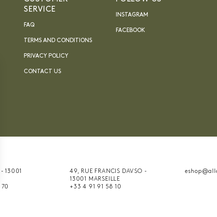
SERVICE
INSTAGRAM
FAQ
FACEBOOK
TERMS AND CONDITIONS
PRIVACY POLICY
CONTACT US
 - 13001
49, RUE FRANCIS DAVSO -
eshop@all
13001 MARSEILLE
nnalisez vos Options
 70
+33 4 91 91 58 10
er vos paramètres de confidentialité, en garantiss