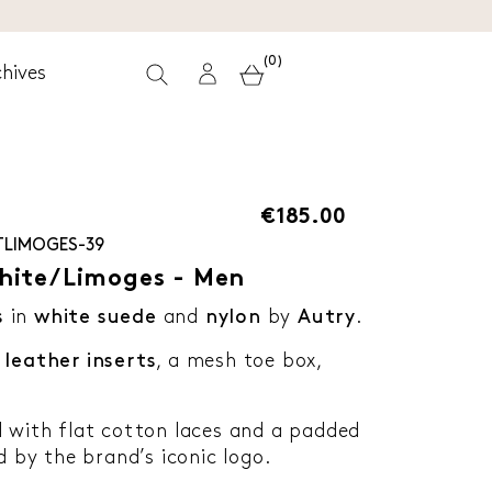
(0)
hives
€185.00
LIMOGES-39
hite/Limoges - Men
s
in
white
suede
and
nylon
by
Autry
.
 leather inserts
, a mesh toe box,
d with flat cotton laces and a padded
d by the brand’s iconic logo.