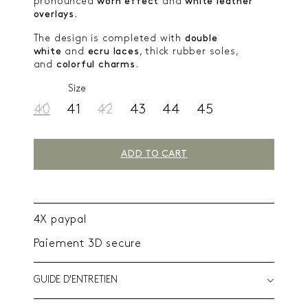
pronounced
worn effect
and
white leather
overlays
.
The design is completed with
double
white
and
ecru
laces
, thick rubber soles,
and
colorful charms
.
Size
40
41
42
43
44
45
ADD TO CART
4X paypal
Paiement 3D secure
GUIDE D'ENTRETIEN