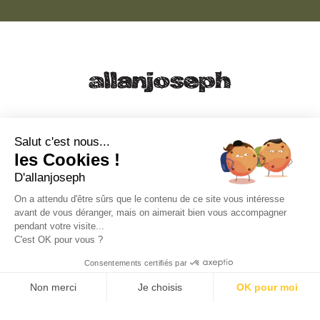
21, RUE SAINTE - 13001 MARSEILLE
+33 4 91 55 64 70
Salut c'est nous...
les Cookies !
49, RUE FRANCIS DAVSO - 13001 MARSEILLE
D'allanjoseph
+33 4 91 91 58 10
On a attendu d'être sûrs que le contenu de ce site vous intéresse
avant de vous déranger, mais on aimerait bien vous accompagner
eshop@allanjoseph.com
pendant votre visite...
C'est OK pour vous ?
© 2026 ALLAN JOSEPH
Consentements certifiés par
Non merci
Je choisis
OK pour moi
Plateforme de Gestion du Consentement : Personnalisez vos O
Axeptio consent