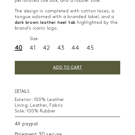
perforated toe box, and a rubber sole.
The design is completed with cotton laces, a
tongue adorned with a branded label, and a
dark brown leather heel tab
highlighted by the
brand’s iconic logo.
Size
40
41
42
43
44
45
ADD TO CART
DETAILS
Exterior: 100% Leather
Lining: Leather, Fabric
Sole: 100% Rubber
4X paypal
Paiement 3D secure