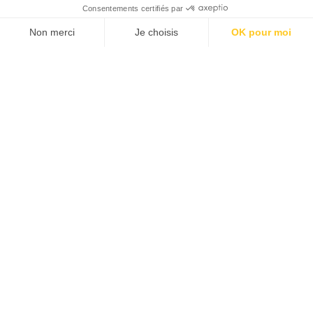
Consentements certifiés par
Non merci
Je choisis
OK pour moi
Plateforme de Gestion du Consentement : Personnalisez vos O
Axeptio consent
Notre plateforme vous permet d'adapter et de gérer vos paramèt