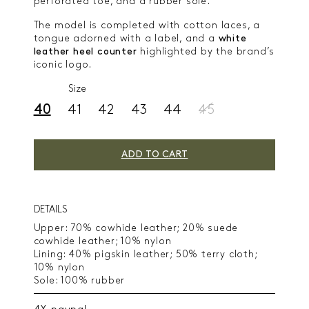
perforated toe, and a rubber sole.
The model is completed with cotton laces, a
tongue adorned with a label, and a
white
leather heel counter
highlighted by the brand’s
iconic logo.
Size
40
41
42
43
44
45
ADD TO CART
DETAILS
Upper: 70% cowhide leather; 20% suede
cowhide leather; 10% nylon
Lining: 40% pigskin leather; 50% terry cloth;
10% nylon
Sole: 100% rubber