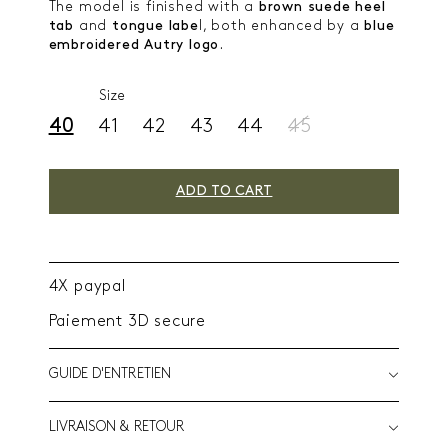
The model is finished with a
brown suede heel
tab
and
tongue labe
l, both enhanced by a
blue
embroidered Autry logo
.
Size
40
41
42
43
44
45
ADD TO CART
4X paypal
Paiement 3D secure
GUIDE D'ENTRETIEN
LIVRAISON & RETOUR