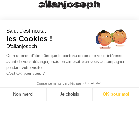
21, RUE SAINTE - 13001 MARSEILLE
+33 4 91 55 64 70
Salut c'est nous...
les Cookies !
49, RUE FRANCIS DAVSO - 13001 MARSEILLE
D'allanjoseph
+33 4 91 91 58 10
On a attendu d'être sûrs que le contenu de ce site vous intéresse
avant de vous déranger, mais on aimerait bien vous accompagner
eshop@allanjoseph.com
pendant votre visite...
C'est OK pour vous ?
© 2026 ALLAN JOSEPH
Consentements certifiés par
Non merci
Je choisis
OK pour moi
Plateforme de Gestion du Consentement : Personnalisez vos O
Axeptio consent
Notre plateforme vous permet d'adapter et de gérer vos paramèt