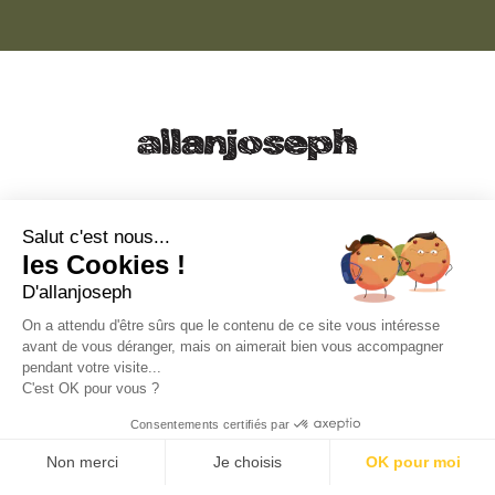
21, RUE SAINTE - 13001 MARSEILLE
+33 4 91 55 64 70
Salut c'est nous...
les Cookies !
49, RUE FRANCIS DAVSO - 13001 MARSEILLE
D'allanjoseph
+33 4 91 91 58 10
On a attendu d'être sûrs que le contenu de ce site vous intéresse
avant de vous déranger, mais on aimerait bien vous accompagner
eshop@allanjoseph.com
pendant votre visite...
C'est OK pour vous ?
© 2026 ALLAN JOSEPH
Consentements certifiés par
Non merci
Je choisis
OK pour moi