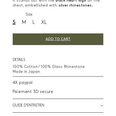
It stands out with the
black heart logo
on the
chest, embellished with
silver rhinestones.
Size
S
M
L
XL
ADD TO CART
DETAILS
100% Cotton / 100% Glass Rhinestone
Made in Japan
4X paypal
Paiement 3D secure
GUIDE D'ENTRETIEN