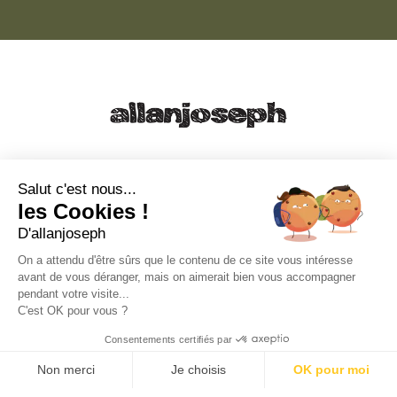
21, RUE SAINTE - 13001 MARSEILLE
+33 4 91 55 64 70
Salut c'est nous...
les Cookies !
49, RUE FRANCIS DAVSO - 13001 MARSEILLE
D'allanjoseph
+33 4 91 91 58 10
On a attendu d'être sûrs que le contenu de ce site vous intéresse
avant de vous déranger, mais on aimerait bien vous accompagner
eshop@allanjoseph.com
pendant votre visite...
C'est OK pour vous ?
© 2026 ALLAN JOSEPH
Consentements certifiés par
Non merci
Je choisis
OK pour moi
Plateforme de Gestion du Consentement : Personnalisez vos O