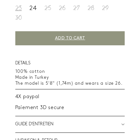
23
24
25
26
27
28
29
30
ADD TO CART
DETAILS
100% cotton
Made in Turkey
The model is 5'8" (1,74m) and wears a size 26.
4X paypal
Paiement 3D secure
GUIDE D'ENTRETIEN