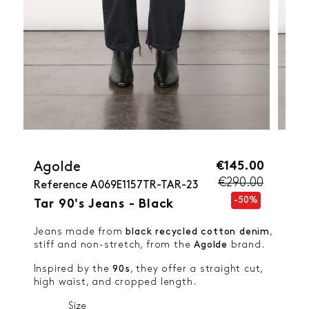
€145.00
Agolde
€290.00
Reference
A069E1157TR-TAR-23
-50%
Tar 90's Jeans - Black
Jeans made from
black recycled cotton denim
,
stiff and non-stretch, from the
Agolde
brand.
Inspired by the
90s
, they offer a straight cut,
high waist, and cropped length.
Size