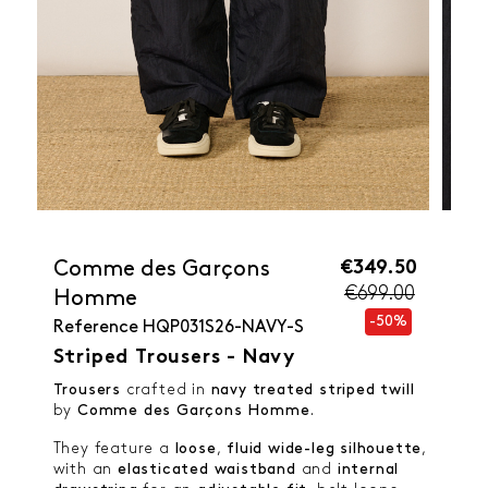
€349.50
Comme des Garçons
€699.00
Homme
-50%
Reference
HQP031S26-NAVY-S
Striped Trousers - Navy
Trousers
crafted in
navy treated striped
twill
by
Comme des Garçons Homme
.
They feature a
loose
,
fluid wide-leg silhouette
,
with an
elasticated waistband
and
internal