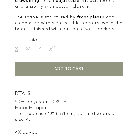
drawstring
for an
adjustable fit
, belt loops,
and a zip fly with button closure.
The shape is structured by
front pleats
and
completed with slanted side pockets, while the
back is finished with buttoned welt pockets.
Size
S
M
L
XL
ADD TO CART
DETAILS
50% polyester, 50% lin
Made in Japan
The model is 6'0" (184 cm) tall and wears a
size M.
4X paypal