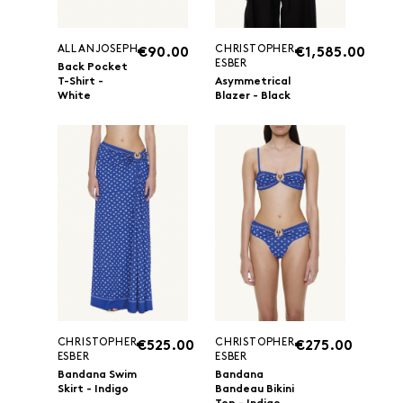
ALLANJOSEPH
CHRISTOPHER
€90.00
€1,585.00
ESBER
Back Pocket
T-Shirt -
Asymmetrical
White
Blazer - Black
CHRISTOPHER
CHRISTOPHER
€525.00
€275.00
ESBER
ESBER
Bandana Swim
Bandana
Skirt - Indigo
Bandeau Bikini