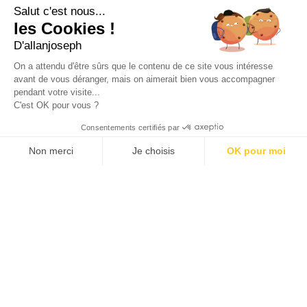
+33 4 91 55 64 70
Salut c'est nous...
les Cookies !
49, RUE FRANCIS DAVSO - 13001 MARSEILLE
D'allanjoseph
+33 4 91 91 58 10
On a attendu d'être sûrs que le contenu de ce site vous intéresse
avant de vous déranger, mais on aimerait bien vous accompagner
eshop@allanjoseph.com
pendant votre visite...
C'est OK pour vous ?
© 2026 ALLAN JOSEPH
Consentements certifiés par
Non merci
Je choisis
OK pour moi
Plateforme de Gestion du Consentement : Personnalisez vos O
Axeptio consent
Notre plateforme vous permet d'adapter et de gérer vos paramèt