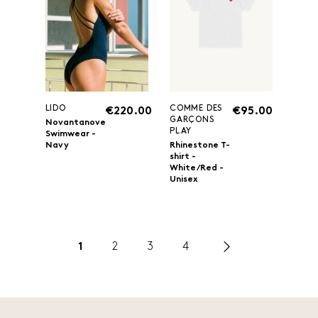
LIDO
COMME DES
€220.00
€95.00
GARÇONS
Novantanove
PLAY
Swimwear -
Navy
Rhinestone T-
shirt -
White/Red -
Unisex
1
2
3
4