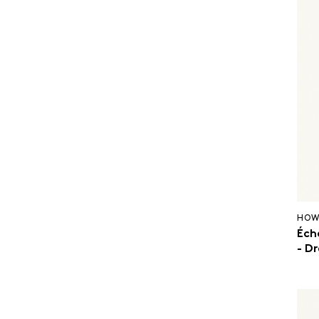
HOW
Éch
- D