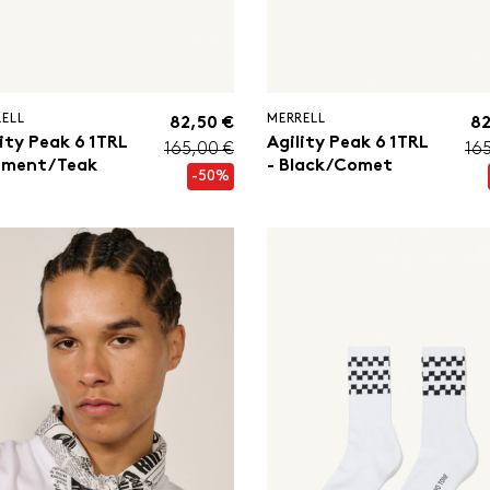
ELL
MERRELL
82,50 €
82
lity Peak 6 1TRL
Agility Peak 6 1TRL
165,00 €
16
ement/Teak
- Black/Comet
-50%