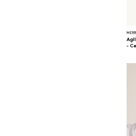
MERR
Agi
- C