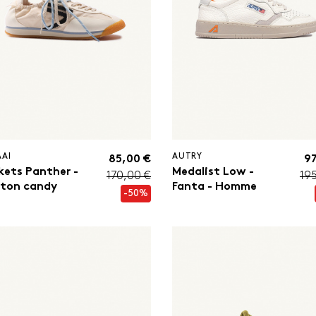
AAI
AUTRY
85,00 €
97
kets Panther -
Medalist Low -
170,00 €
19
ton candy
Fanta - Homme
-50%