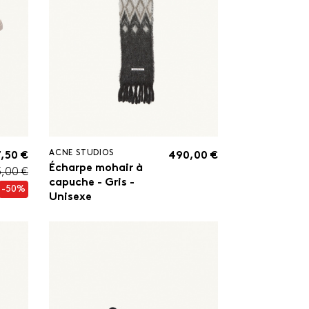
ACNE STUDIOS
,50 €
490,00 €
Écharpe mohair à
5,00 €
capuche - Gris -
-50%
Unisexe