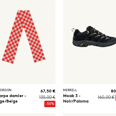
GORDON
MERRELL
67,50 €
80
arpe damier -
Moab 3 -
135,00 €
160,00 €
ge/Beige
Noir/Paloma
-50%