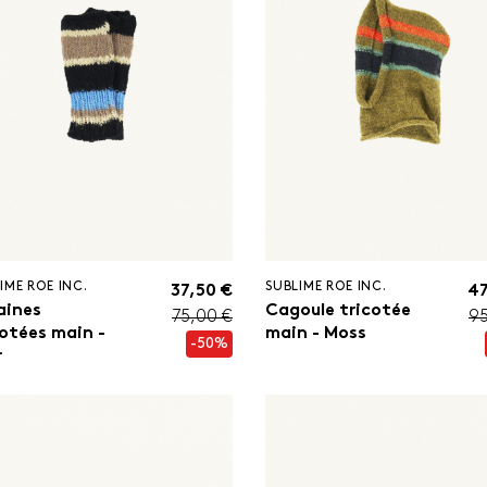
IME ROE INC.
SUBLIME ROE INC.
37,50 €
47
aines
Cagoule tricotée
75,00 €
95
cotées main -
main - Moss
-50%
r