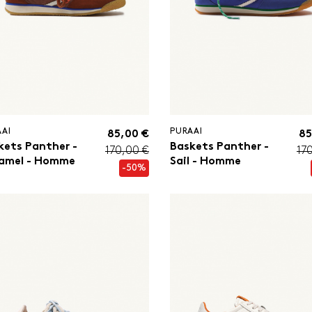
AAI
PURAAI
85,00 €
85
kets Panther -
Baskets Panther -
170,00 €
17
amel - Homme
Sail - Homme
-50%