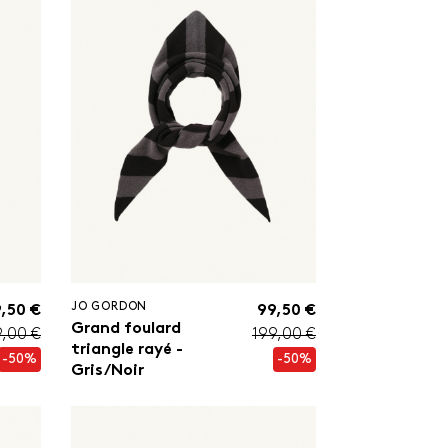
JO GORDON
,50 €
99,50 €
Grand foulard
9,00 €
199,00 €
triangle rayé -
-50%
-50%
Gris/Noir