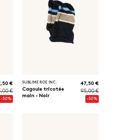
SUBLIME ROE INC.
,50 €
47,50 €
Cagoule tricotée
,00 €
95,00 €
main - Noir
-50%
-50%