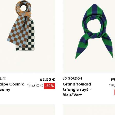
LIN'
JO GORDON
62,50 €
99
arpe Cosmic
Grand foulard
125,00 €
19
-50%
reamy
triangle rayé -
Bleu/Vert