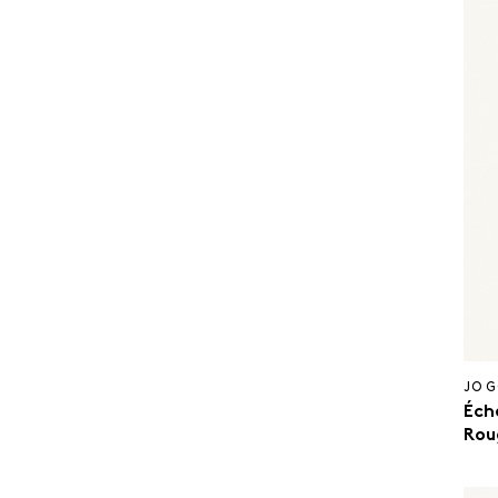
JO 
Éch
Rou