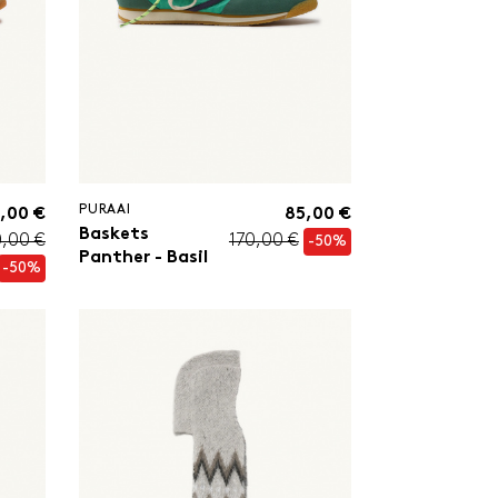
PURAAI
,00 €
85,00 €
Baskets
0,00 €
170,00 €
-50%
Panther - Basil
-50%