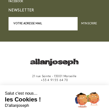
FACEBOOK
NEWSLETTER
M’INSCRIRE
21 rue Sainte - 13001 Marseille
+33 4 91 55 64 70
49 rue Francis Davso - 13001 Marseille
Salut c'est nous...
+33 4 91 91 58 10
les Cookies !
D'allanjoseph
eshop@allanjoseph.com