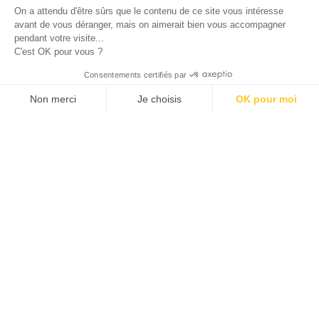
Site réalisé avec le soutien de la région
On a attendu d'être sûrs que le contenu de ce site vous intéresse
Provence-Alpes-Côte d'Azur.
avant de vous déranger, mais on aimerait bien vous accompagner
pendant votre visite...
C'est OK pour vous ?
© 2026 ALLAN JOSEPH
Consentements certifiés par
Non merci
Je choisis
OK pour moi
Plateforme de Gestion du Consentement : Personnalisez vos O
Axeptio consent
Notre plateforme vous permet d'adapter et de gérer vos paramèt