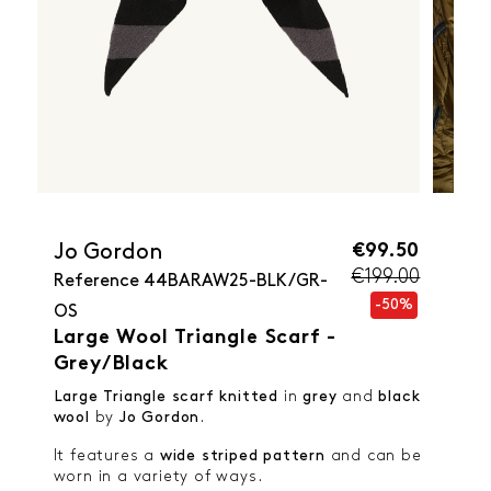
€99.50
Jo Gordon
€199.00
Reference
44BARAW25-BLK/GR-
-50%
OS
Large Wool Triangle Scarf -
Grey/Black
Large Triangle scarf knitted
in
grey
and
black
wool
by
Jo Gordon
.
It features a
wide striped pattern
and can be
worn in a variety of ways.