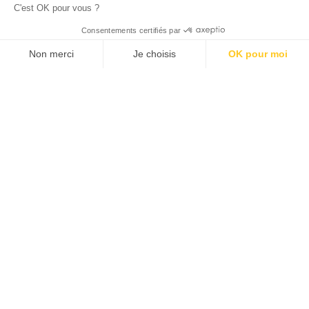
C'est OK pour vous ?
© 2026 ALLAN JOSEPH
Consentements certifiés par
Non merci
Je choisis
OK pour moi
Plateforme de Gestion du Consentement : Personnalisez vos O
Axeptio consent
Notre plateforme vous permet d'adapter et de gérer vos paramèt