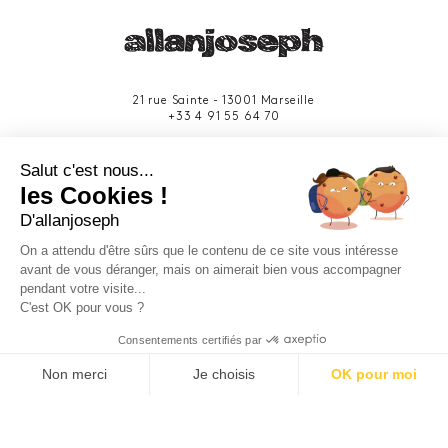
21 rue Sainte - 13001 Marseille
+33 4 91 55 64 70
49 rue Francis Davso - 13001 Marseille
Salut c'est nous...
+33 4 91 91 58 10
les Cookies !
D'allanjoseph
eshop@allanjoseph.com
Site réalisé avec le soutien de la région
On a attendu d'être sûrs que le contenu de ce site vous intéresse
Provence-Alpes-Côte d'Azur.
avant de vous déranger, mais on aimerait bien vous accompagner
pendant votre visite...
C'est OK pour vous ?
© 2026 ALLAN JOSEPH
Consentements certifiés par
Non merci
Je choisis
OK pour moi
Plateforme de Gestion du Consentement : Personnalisez vos O
Axeptio consent
Notre plateforme vous permet d'adapter et de gérer vos paramèt