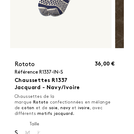
36,00 €
Rototo
Référence
R1337-IN-S
Chaussettes R1337
Jacquard - Navy/Ivoire
Chaussettes de la
marque
Rototo
confectionnées en mélange
de
coton
et de
soie
,
navy
et
ivoire
, avec
différents
motifs jacquard.
Taille
S
M
L