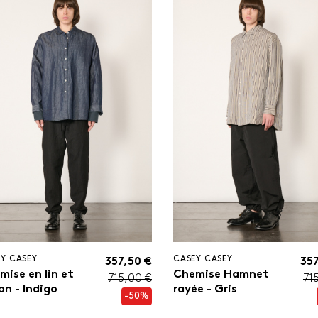
Y CASEY
CASEY CASEY
357,50 €
357
mise en lin et
Chemise Hamnet
715,00 €
71
on - Indigo
rayée - Gris
-50%