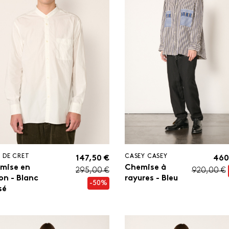
 DE CRET
CASEY CASEY
147,50 €
460
mise en
Chemise à
295,00 €
920,00 €
on - Blanc
rayures - Bleu
-50%
sé