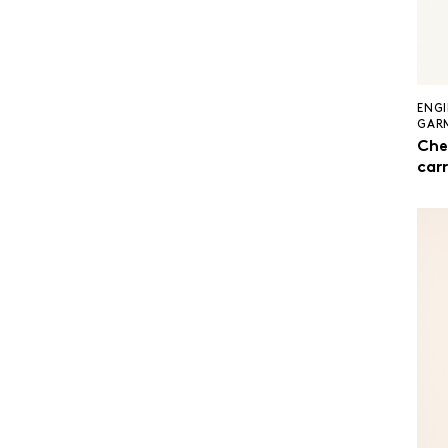
ENGI
GAR
Che
car