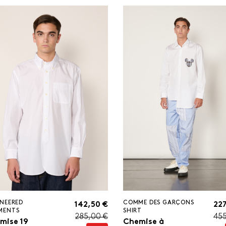
NEERED
COMME DES GARÇONS
142,50 €
227
MENTS
SHIRT
285,00 €
455
mise 19
Chemise à