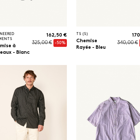
NEERED
TS (S)
162,50 €
170
MENTS
Chemise
325,00 €
340,00 €
-50%
mise à
Rayée - Bleu
reaux - Blanc