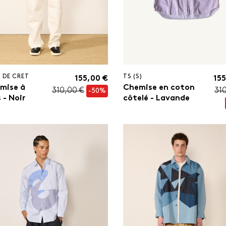
 DE CRET
TS (S)
155,00 €
155
mise à
Chemise en coton
310,00 €
31
-50%
 - Noir
côtelé - Lavande