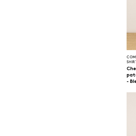
COM
SHIR
Che
pat
- Bl