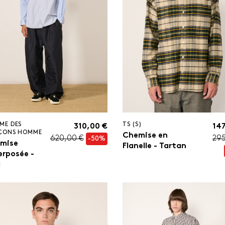
ME DES
TS (S)
310,00 €
147
ÇONS HOMME
Chemise en
620,00 €
295
-50%
mise
Flanelle - Tartan
erposée -
u