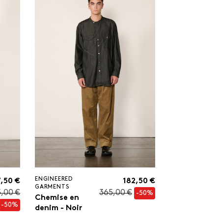
ENGINEERED
,50 €
182,50 €
GARMENTS
5,00 €
365,00 €
-50%
Chemise en
-50%
denim - Noir