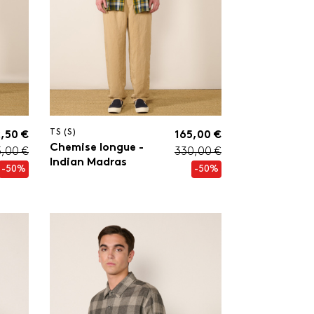
TS (S)
,50 €
165,00 €
Chemise longue -
5,00 €
330,00 €
Indian Madras
-50%
-50%