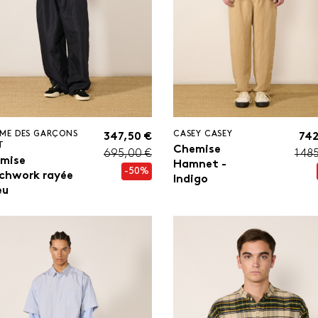
ME DES GARÇONS
CASEY CASEY
347,50 €
742
T
Chemise
695,00 €
1 48
mise
Hamnet -
-50%
chwork rayée
Indigo
eu