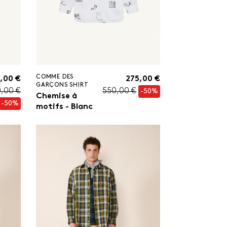
COMME DES
,00 €
275,00 €
GARÇONS SHIRT
0,00 €
550,00 €
-50%
Chemise à
-50%
motifs - Blanc